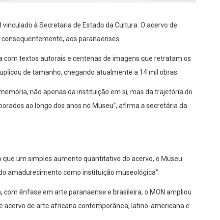
vinculado à Secretaria de Estado da Cultura. O acervo de
 e, consequentemente, aos paranaenses.
a com textos autorais e centenas de imagens que retratam os
tuplicou de tamanho, chegando atualmente a 14 mil obras.
emória, não apenas da instituição em si, mas da trajetória do
porados ao longo dos anos no Museu”, afirma a secretária da
 que um simples aumento quantitativo do acervo, o Museu
ndo amadurecimento como instituição museológica”.
gn, com ênfase em arte paranaense e brasileira, o MON ampliou
 acervo de arte africana contemporânea, latino-americana e