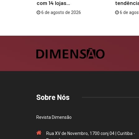
sibilidades
com 14 lojas...
tendência
6 de agosto de 2026
6 de agos
26
Sobre Nós
Revista Dimensão
Rua XV de Novembro, 1700 conj 04 | Curitiba -