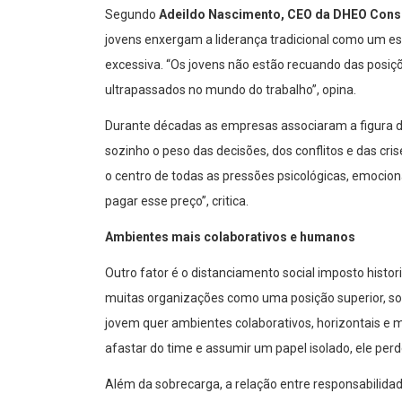
Segundo
Adeildo Nascimento, CEO da DHEO Consul
jovens enxergam a liderança tradicional como um e
excessiva. “Os jovens não estão recuando das posiçõ
ultrapassados no mundo do trabalho”, opina.
Durante décadas as empresas associaram a figura do
sozinho o peso das decisões, dos conflitos e das crise
o centro de todas as pressões psicológicas, emocio
pagar esse preço”, critica.
Ambientes mais colaborativos e humanos
Outro fator é o distanciamento social imposto histo
muitas organizações como uma posição superior, sol
jovem quer ambientes colaborativos, horizontais e m
afastar do time e assumir um papel isolado, ele perd
Além da sobrecarga, a relação entre responsabilid