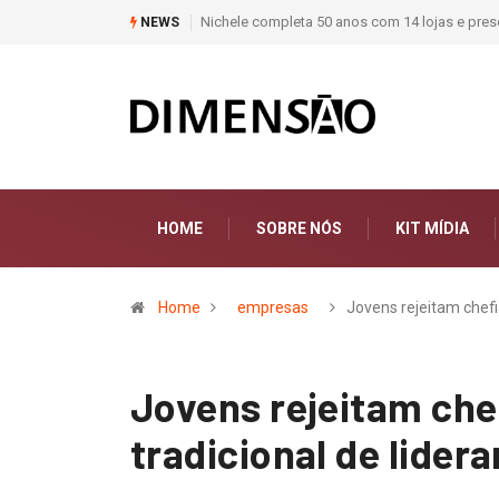
teriais de construção do Brasil
Moda deixa de seguir tendências e passa a co
NEWS
HOME
SOBRE NÓS
KIT MÍDIA
Home
empresas
Jovens rejeitam chef
Jovens rejeitam che
tradicional de lide