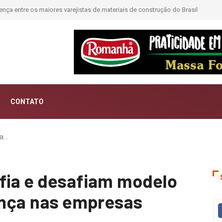
ntar histórias; Forward aposta na curadoria como novo luxo
CONTATO
ia…
fia e desafiam modelo
rança nas empresas