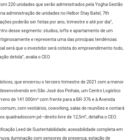
Com
220 unida
des que serão administrados
pela
Yogha Ges
tão
na administração de u
nidades no
Helbor Stay Batel,
7th
cações po
derão ser feitas
por ano, trimestre e a
té por dia
”,
tro des
se
segmento
:
studios, lofts
e apartamento de um
rtiginosamente e representa uma das principais tendência
s
ial ser
á que o investidor
será coti
sta do empre
endimento todo
,
pação
detida
”
, avalia o CEO.
íst
icos
,
que
encerrou o terceiro trimestre de 2021 com
a menor
dese
nvolve
ndo
em
São
J
osé dos
Pin
hais
, um
Centro Logístico
rren
o de
141
.000m²
com frente para a
BR
-376 e à A
venida
 comu
m, com
vestiár
ios
,
coworking
, salas de
reuniões
e contará
ros quadrados
com p
é
–
direito livre de
12,5
m
”
, detalha
o CEO
.
ificação Leed de Susten
tabilidade
; a
cessibilid
ade comp
leta em
h
uva
; i
luminação com sensores de presença
;
e
stação de