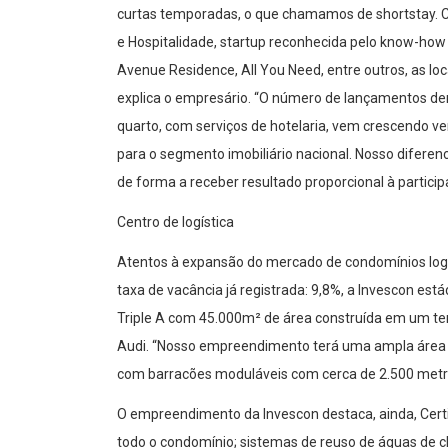
curtas t
emporadas,
o que
chamamos de
shorts
tay
.
e Hospitalidade
, startup
reconhecida
pelo
know-how
A
venue Residence, Al
l You Need
,
e
ntre o
utros
,
as lo
explica o empresário
.
“
O
número de lançamentos den
quarto
, com servi
ç
os de hotelaria,
vem
crescendo ve
para o segmento imobiliá
rio nacional
.
Noss
o diferenc
de f
orma a
receber
resu
ltado
proporcional
à
partici
C
entro
de
l
og
í
stica
Atento
s
à expansão do
mercado de
condomínios log
taxa de vacância já registra
da
: 9,8%
,
a
Invescon
est
á
Triple A
com
4
5.000m²
de
área
construída
em um te
Audi.
“
Nosso empreendimento
terá
u
ma ampla área
com
barracões m
oduláveis
com cer
ca
de 2.500 met
O empreendimento da Invescon
de
staca, ai
nda,
Cert
todo o condomínio
; s
istemas de reuso de águas de c