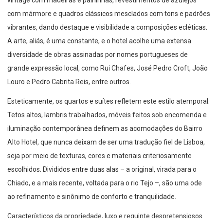
vintage com madeiras e palhinhas, revestimentos de azulejos
com mármore e quadros clássicos mesclados com tons e padrões
vibrantes, dando destaque e visibilidade a composições ecléticas.
A arte, aliás, é uma constante, e o hotel acolhe uma extensa
diversidade de obras assinadas por nomes portugueses de
grande expressão local, como Rui Chafes, José Pedro Croft, João
Louro e Pedro Cabrita Reis, entre outros.
Esteticamente, os quartos e suítes refletem este estilo atemporal.
Tetos altos, lambris trabalhados, móveis feitos sob encomenda e
iluminação contemporânea definem as acomodações do Bairro
Alto Hotel, que nunca deixam de ser uma tradução fiel de Lisboa,
seja por meio de texturas, cores e materiais criteriosamente
escolhidos. Divididos entre duas alas – a original, virada para o
Chiado, e a mais recente, voltada para o rio Tejo –, são uma ode
ao refinamento e sinônimo de conforto e tranquilidade.
Característicos da propriedade, luxo e requinte despretensiosos