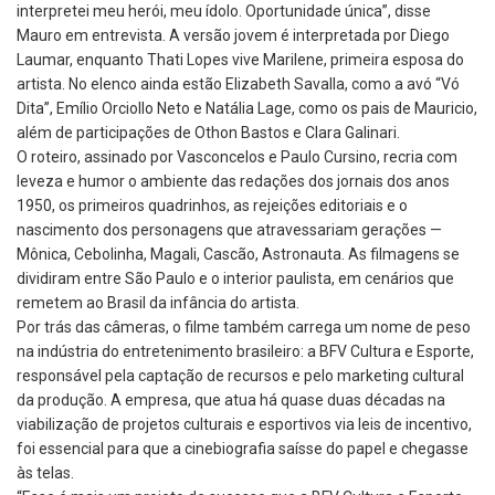
interpretei meu herói, meu ídolo. Oportunidade única”, disse
Mauro em entrevista. A versão jovem é interpretada por Diego
Laumar, enquanto Thati Lopes vive Marilene, primeira esposa do
artista. No elenco ainda estão Elizabeth Savalla, como a avó “Vó
Dita”, Emílio Orciollo Neto e Natália Lage, como os pais de Mauricio,
além de participações de Othon Bastos e Clara Galinari.
O roteiro, assinado por Vasconcelos e Paulo Cursino, recria com
leveza e humor o ambiente das redações dos jornais dos anos
1950, os primeiros quadrinhos, as rejeições editoriais e o
nascimento dos personagens que atravessariam gerações —
Mônica, Cebolinha, Magali, Cascão, Astronauta. As filmagens se
dividiram entre São Paulo e o interior paulista, em cenários que
remetem ao Brasil da infância do artista.
Por trás das câmeras, o filme também carrega um nome de peso
na indústria do entretenimento brasileiro: a BFV Cultura e Esporte,
responsável pela captação de recursos e pelo marketing cultural
da produção. A empresa, que atua há quase duas décadas na
viabilização de projetos culturais e esportivos via leis de incentivo,
foi essencial para que a cinebiografia saísse do papel e chegasse
às telas.