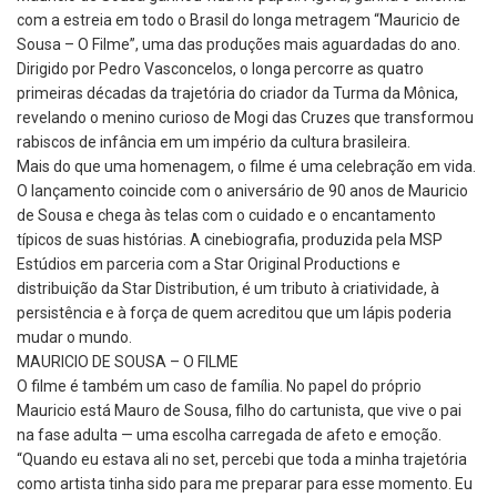
com a estreia em todo o Brasil do longa metragem “Mauricio de
Sousa – O Filme”, uma das produções mais aguardadas do ano.
Dirigido por Pedro Vasconcelos, o longa percorre as quatro
primeiras décadas da trajetória do criador da Turma da Mônica,
revelando o menino curioso de Mogi das Cruzes que transformou
rabiscos de infância em um império da cultura brasileira.
Mais do que uma homenagem, o filme é uma celebração em vida.
O lançamento coincide com o aniversário de 90 anos de Mauricio
de Sousa e chega às telas com o cuidado e o encantamento
típicos de suas histórias. A cinebiografia, produzida pela MSP
Estúdios em parceria com a Star Original Productions e
distribuição da Star Distribution, é um tributo à criatividade, à
persistência e à força de quem acreditou que um lápis poderia
mudar o mundo.
MAURICIO DE SOUSA – O FILME
O filme é também um caso de família. No papel do próprio
Mauricio está Mauro de Sousa, filho do cartunista, que vive o pai
na fase adulta — uma escolha carregada de afeto e emoção.
“Quando eu estava ali no set, percebi que toda a minha trajetória
como artista tinha sido para me preparar para esse momento. Eu