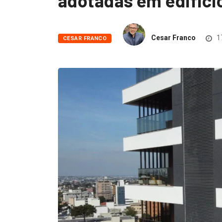
adotadas em edifício
Cesar Franco
1
CESAR FRANCO