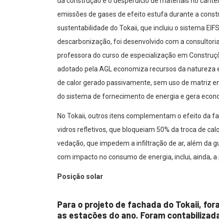
da construção e o desperdício de materiais no cantei
emissões de gases de efeito estufa durante a const
sustentabilidade do Tokaii, que incluiu o sistema EI
descarbonização, foi desenvolvido com a consultoria
professora do curso de especialização em Construç
adotado pela AGL economiza recursos da natureza 
de calor gerado passivamente, sem uso de matriz en
do sistema de fornecimento de energia e gera econo
No Tokaii, outros itens complementam o efeito da 
vidros refletivos, que bloqueiam 50% da troca de cal
vedação, que impedem a infiltração de ar, além da gu
com impacto no consumo de energia, inclui, ainda, a p
Posição solar
Para o projeto de fachada do Tokaii, fo
as estações do ano. Foram contabilizad