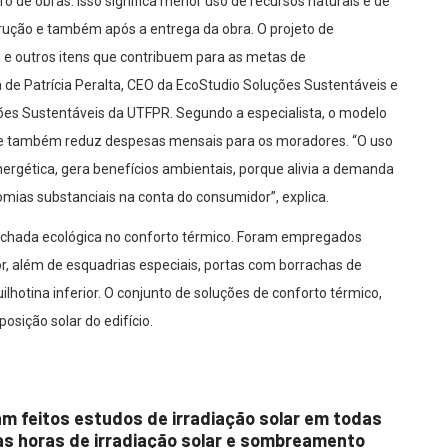
ro de obras. Isso significa menor uso de recursos naturais e de
rução e também após a entrega da obra. O projeto de
FS e outros itens que contribuem para as metas de
 de Patrícia Peralta, CEO da EcoStudio Soluções Sustentáveis e
ões Sustentáveis da UTFPR. Segundo a especialista, o modelo
e também reduz despesas mensais para os moradores. “O uso
ergética, gera benefícios ambientais, porque alivia a demanda
mias substanciais na conta do consumidor”, explica.
fachada ecológica no conforto térmico. Foram empregados
or, além de esquadrias especiais, portas com borrachas de
ilhotina inferior. O conjunto de soluções de conforto térmico,
osição solar do edifício.
ram feitos estudos de irradiação solar em todas
as horas de irradiação solar e sombreamento