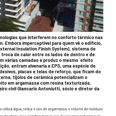
ologias que interferem no conforto térmico nas
. Embora imperceptível para quem vê o edifício,
xternal Insulation Finish System), sistema de
troca de calor entre os lados de dentro e de
tem várias camadas e produz o mesmo ´efeito
ição, entram alvenaria e EPS, uma espécie de
desivos, placas e telas de reforço, que ficam do
erna, tijolos de cerâmica potencializam o
eito em argamassa com resina texturizada,
ro civil Giancarlo Antoniutti, sócio e diretor da
ão utiliza água, reduz o uso de argamassa, o volume de resíduos