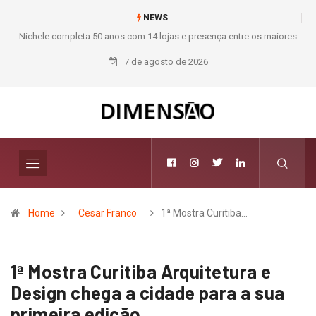
NEWS
es
Moda deixa de seguir tendências e passa a contar histórias; Forward
aposta na curadoria como novo luxo
7 de agosto de 2026
Home
Cesar Franco
1ª Mostra Curitiba…
1ª Mostra Curitiba Arquitetura e
Design chega a cidade para a sua
primeira edição